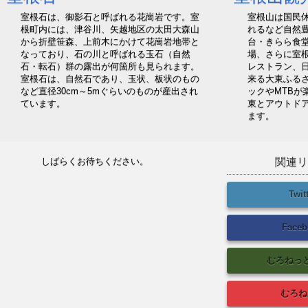
室根石は、御影石と呼ばれる花崗岩です。室
室根山は国民
根町内には、津谷川、矢越地区の太田大森山
れるなど自然
から折壁笹森、上前木にかけて花崗岩地帯と
台・きらら食
なっており、石の川と呼ばれる玉石（自然
場、さらに室
石・転石）群の露出が何箇所も見られます。
レストラン、
室根石は、自然石であり、玉状、板状のもの
来る大東ふるさ
など直径30cm～5mぐらいのものが産出され
ックやMTBが
ています。
東とアウトド
ます。
しばらくお待ちください。
関連リ
Twit
Faceb
むろねっ
むろね