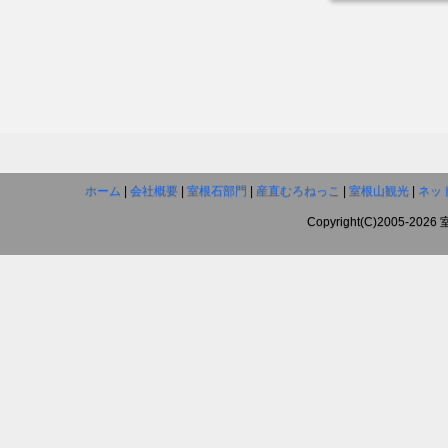
ホーム
|
会社概要
|
室根石部門
|
産直むろねっこ
|
室根山観光
|
ネッ
Copyright(C)2005-202